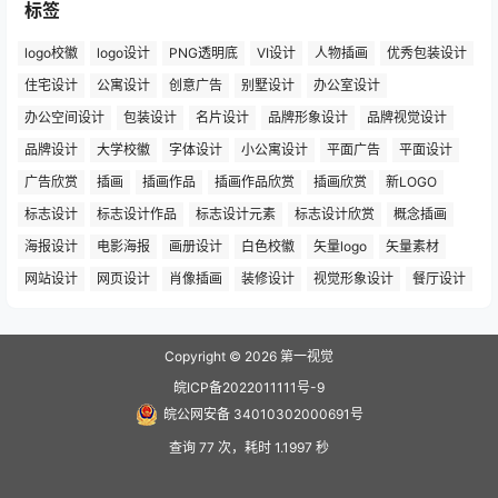
标签
logo校徽
logo设计
PNG透明底
VI设计
人物插画
优秀包装设计
住宅设计
公寓设计
创意广告
别墅设计
办公室设计
办公空间设计
包装设计
名片设计
品牌形象设计
品牌视觉设计
品牌设计
大学校徽
字体设计
小公寓设计
平面广告
平面设计
广告欣赏
插画
插画作品
插画作品欣赏
插画欣赏
新LOGO
标志设计
标志设计作品
标志设计元素
标志设计欣赏
概念插画
海报设计
电影海报
画册设计
白色校徽
矢量logo
矢量素材
网站设计
网页设计
肖像插画
装修设计
视觉形象设计
餐厅设计
Copyright © 2026
第一视觉
皖ICP备2022011111号-9
皖公网安备 34010302000691号
查询 77 次，耗时 1.1997 秒