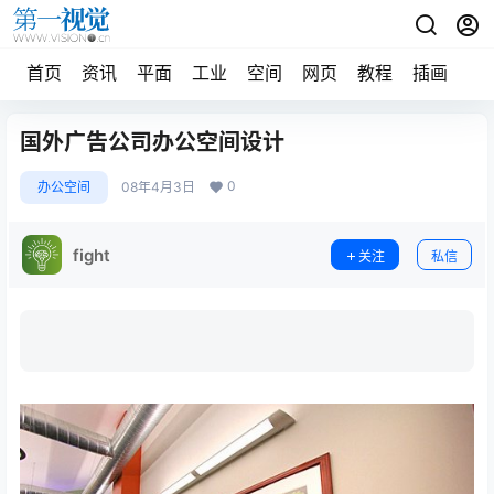
首页
资讯
平面
工业
空间
网页
教程
插画
摄
国外广告公司办公空间设计
0
办公空间
08年4月3日
fight
关注
私信