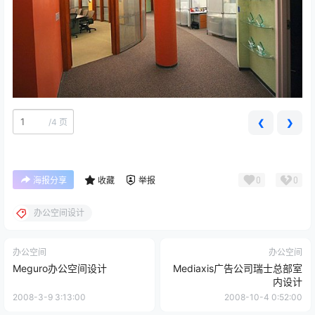
/
4 页
❮
❯
0
0
海报分享
收藏
举报
办公空间设计
办公空间
办公空间
Meguro办公空间设计
Mediaxis广告公司瑞士总部室
内设计
2008-3-9 3:13:00
2008-10-4 0:52:00