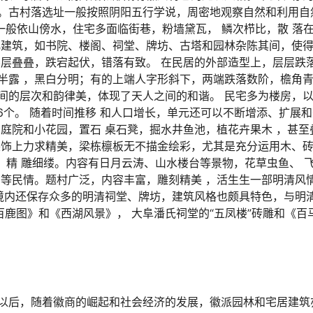
。古村落选址一般按照阴阳五行学说，周密地观察自然和利用自
一般依山傍水，住宅多面临街巷，粉墙黛瓦， 鳞次栉比，散 落
化建筑，如书院、楼阁、祠堂、牌坊、古塔和园林杂陈其间，使
层层叠叠，跌宕起伏，错落有致。 在民居的外部造型上，层层跌
半露 ，黑白分明；有的上端人字形斜下，两端跌落数阶，檐角
间的层次和韵律美，体现了天人之间的和谐。 民宅多为楼房，
、36个。 随着时间推移 和人口增长，单元还可以不断增添、扩展
庭院和小花园，置石 桌石凳，掘水井鱼池，植花卉果木 ，甚至
装饰上力求精美，梁栋檩板无不描金绘彩，尤其是充分运用木、
，精 雕细缕。内容有日月云涛、山水楼台等景物，花草虫鱼、 
悌等民情。题村广泛，内容丰富，雕刻精美 ，活生生一部明清风
境内还保存众多的明清祠堂、牌坊，建筑风格也颇具特色，与明清
百鹿图》和《西湖风景》， 大阜潘氏祠堂的“五凤楼”砖雕和《百
以后，随着徽商的崛起和社会经济的发展，徽派园林和宅居建筑