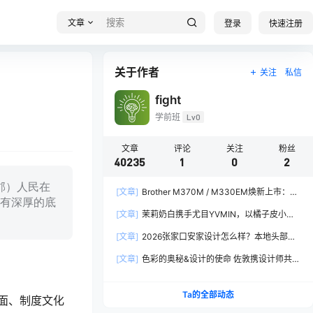
文章
登录
快速注册
关于作者
关注
私信
fight
学前班
Lv0
文章
评论
关注
粉丝
40235
1
0
2
郡）人民在
[文章]
Brother M370M / M330EM焕新上市：软
有深厚的底
硬件全面焕新，让创作更从容
[文章]
茉莉奶白携手尤目YVMIN，以橘子皮小熊
诠释秋日闪亮美学
[文章]
2026张家口安家设计怎么样？本地头部全
案设计机构实力全方位拆解
[文章]
色彩的奥秘&设计的使命 佐敦携设计师共探
2026流行色“SOULFUL SPACES”栖迟
Ta的全部动态
面、制度文化