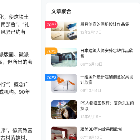
文章聚合
化，使这块土
南邹鲁”、“礼
最具创意的画册设计作品集
TOP1
取风骚已约有
12年2月17日
日本建筑大师安藤忠雄作品欣
TOP2
派版画、徽派
赏
派，但所出的著
06年5月16日
一组国外最新超酷创意家具设
TOP3
计欣赏
州学”）概念广
09年3月4日
或机构。90年
PS人物抠图教程：复杂头发的
抠取
12年6月15日
精美3D室内效果图欣赏
邦”，徽商致富
的古村落雄村、
07年9月10日