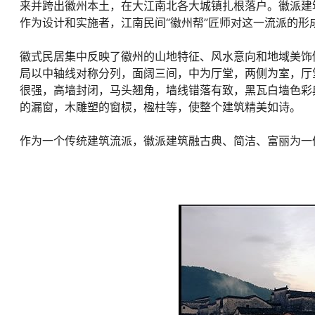
来并跨出徽州本土，在大江南北各大城镇扎根落户。徽派建
作为设计和实施者，江南民间“徽州帮”匠师对这一流派的形
徽式民居集中反映了徽州的山地特征、风水意向和地域美饰
局以中轴线对称分列，面阔三间，中为厅堂，两侧为室，厅堂
很强，高墙封闭，马头翘角，墙线错落有致，黑瓦白墙色彩
的漏窗，木雕塑的窗棂，楹柱等，使整个建筑精美如诗。
作为一个传统建筑流派，徽派建筑融古典、简洁、富丽为一