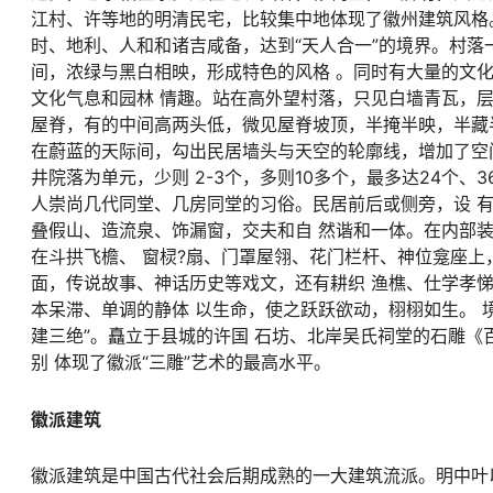
江村、许等地的明清民宅，比较集中地体现了徽州建筑风格
时、地利、人和和诸吉咸备，达到“天人合一”的境界。村落
间，浓绿与黑白相映，形成特色的风格 。同时有大量的文
文化气息和园林 情趣。站在高外望村落，只见白墙青瓦，
屋脊，有的中间高两头低，微见屋脊坡顶，半掩半映，半藏
在蔚蓝的天际间，勾出民居墙头与天空的轮廓线，增加了空
井院落为单元，少则 2-3个，多则10多个，最多达24个
人崇尚几代同堂、几房同堂的习俗。民居前后或侧旁，设 有
叠假山、造流泉、饰漏窗，交夫和自 然谐和一体。在内部
在斗拱飞檐、 窗棂?扇、门罩屋翎、花门栏杆、神位龛座上
面，传说故事、神话历史等戏文，还有耕织 渔樵、仕学孝
本呆滞、单调的静体 以生命，使之跃跃欲动，栩栩如生。 
建三绝”。矗立于县城的许国 石坊、北岸吴氏祠堂的石雕《
别 体现了徽派“三雕”艺术的最高水平。
徽派建筑
徽派建筑是中国古代社会后期成熟的一大建筑流派。明中叶