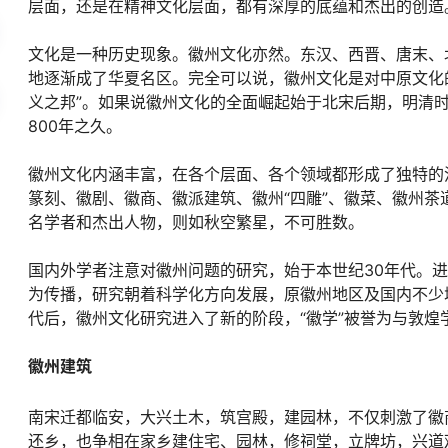
层面，还是在精神文化层面，都有深厚的底蕴和杰出的创造
文化是一种历史现象。徽州文化亦然。东汉、西晋、唐末、
地逐渐成了华夏名区。完全可以说，徽州文化是对中原文化的
义之邦”。如果说徽州文化的全面崛起始于北宋后期，明清
800年之久。
徽州文化内涵丰富，在各个层面、各个领域都形成了独特的
篆刻、徽剧、徽商、徽派建筑、徽州“四雕”、徽菜、徽州
名学者和杰出人物，则如秋空繁星，不可胜数。
国内外学者注意对徽州问题的研究，始于本世纪30年代。进入
为传播，研究朝着科学化方向发展，原徽州地区及国内不少
代后，徽州文化研究进入了新的阶段，“徽学”被誉为与敦
徽州建筑
南宋迁都临安，大兴土木，筑宫殿，建园林，不仅刺激了徽
还乡，也争相在家乡建住宅、园林，修祠堂，立牌坊，兴道