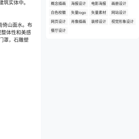
建筑实体中。
概念插画
海报设计
电影海报
画册设计
白色校徽
矢量logo
矢量素材
网站设计
网页设计
肖像插画
装修设计
视觉形象设计
南倚山面水。布
餐厅设计
观整体性和美感
门罩，石雕塑