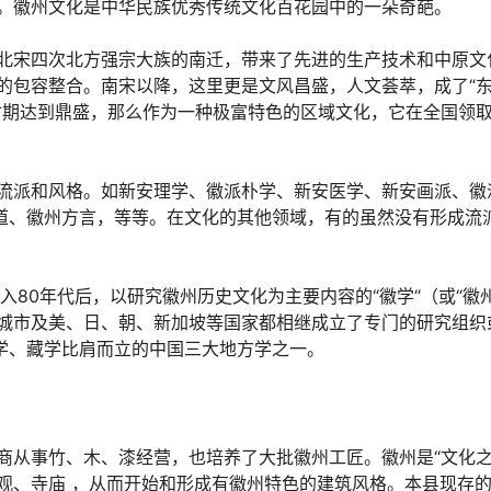
。徽州文化是中华民族优秀传统文化百花园中的一朵奇葩。
北宋四次北方强宗大族的南迁，带来了先进的生产技术和中原文
包容整合。南宋以降，这里更是文风昌盛，人文荟萃，成了“东
时期达到鼎盛，那么作为一种极富特色的区域文化，它在全国领
流派和风格。如新安理学、徽派朴学、新安医学、新安画派、徽
茶道、徽州方言，等等。在文化的其他领域，有的虽然没有形成流
80年代后，以研究徽州历史文化为主要内容的“徽学“（或“徽
城市及美、日、朝、新加坡等国家都相继成立了专门的研究组织
煌学、藏学比肩而立的中国三大地方学之一。
商从事竹、木、漆经营，也培养了大批徽州工匠。徽州是“文化之
观、寺庙 ，从而开始和形成有徽州特色的建筑风格。本县现存