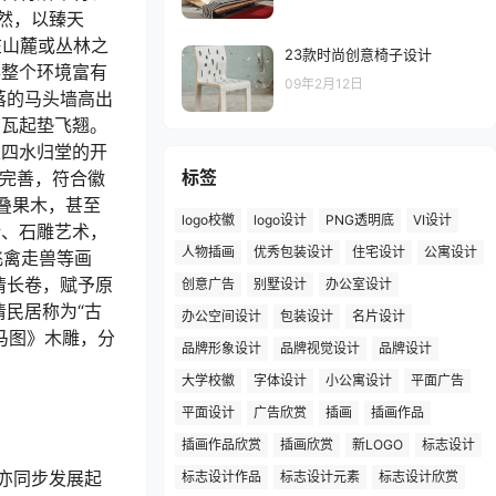
然，以臻天
在山麓或丛林之
23款时尚创意椅子设计
得整个环境富有
09年2月12日
落的马头墙高出
青瓦起垫飞翘。
以四水归堂的开
标签
和完善，符合徽
叠果木，甚至
logo校徽
logo设计
PNG透明底
VI设计
砖、石雕艺术，
人物插画
优秀包装设计
住宅设计
公寓设计
飞禽走兽等画
情长卷，赋予原
创意广告
别墅设计
办公室设计
民居称为“古
办公空间设计
包装设计
名片设计
马图》木雕，分
品牌形象设计
品牌视觉设计
品牌设计
大学校徽
字体设计
小公寓设计
平面广告
平面设计
广告欣赏
插画
插画作品
插画作品欣赏
插画欣赏
新LOGO
标志设计
亦同步发展起
标志设计作品
标志设计元素
标志设计欣赏