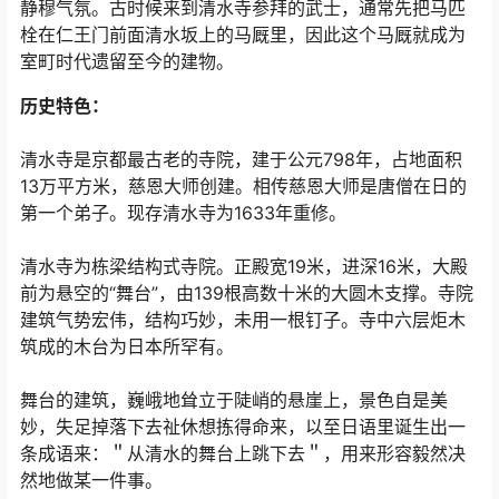
静穆气氛。古时候来到清水寺参拜的武士，通常先把马匹
栓在仁王门前面清水坂上的马厩里，因此这个马厩就成为
室町时代遗留至今的建物。
历史特色：
清水寺是京都最古老的寺院，建于公元798年，占地面积
13万平方米，慈恩大师创建。相传慈恩大师是唐僧在日的
第一个弟子。现存清水寺为1633年重修。
清水寺为栋梁结构式寺院。正殿宽19米，进深16米，大殿
前为悬空的“舞台”，由139根高数十米的大圆木支撑。寺院
建筑气势宏伟，结构巧妙，未用一根钉子。寺中六层炬木
筑成的木台为日本所罕有。
舞台的建筑，巍峨地耸立于陡峭的悬崖上，景色自是美
妙，失足掉落下去祉休想拣得命来，以至日语里诞生出一
条成语来：＂从清水的舞台上跳下去＂，用来形容毅然决
然地做某一件事。