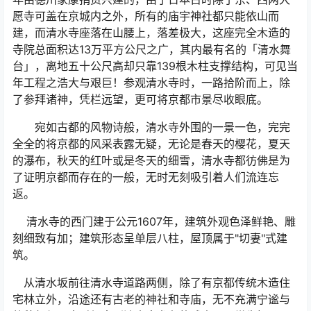
愿寺可盖在京城内之外，所有的庙宇神社都只能依山而
建，而清水寺座落在山腰上，落差极大，这座完全木造的
寺院总面积达13万平方公尺之广，其内最有名的「清水舞
台」，离地五十公尺高却只靠139根木柱支撑结构，可见当
年工程之浩大与艰巨！参观清水寺时，一路拾阶而上，除
了参拜诸神，凭栏远望，更可将京都市景尽收眼底。
宛如古都的风物诗般，清水寺外围的一景一色，完完
全全的将京都的风采表露无疑，无论是春天的樱花，夏天
的瀑布，秋天的红叶或是冬天的细雪，清水寺都彷佛是为
了证明京都而存在的一般，无时无刻吸引着人们流连忘
返。
清水寺的西门建于公元1607年，建筑外观色泽鲜艳、雕
刻细致有加；建筑形态呈单层八柱，屋顶属于"切妻"式建
筑。
从清水坂前往清水寺道路两侧，除了有京都传统木造住
宅林立外，沿途还有古老的神社和寺庙，无不充满宁谧与