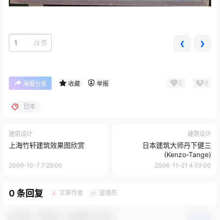
/
3 页
❮
❯
0
0
海报分享
收藏
举报
日本
建筑设计
建筑设计
上海竹轩建筑效果图欣赏
日本建筑大师丹下健三
(Kenzo-Tange)
2006-10-7 7:29:00
2006-11-21 4:53:00
0 条回复
文章作者
管理员
A
M
欢迎您，新朋友，感谢参与互动！
确认修改