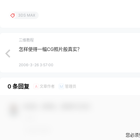
3DS MAX
三维教程
怎样使得一幅CG照片般真实？
2006-3-26 3:57:00
0 条回复
文章作者
管理员
A
M
欢迎您，新朋友，感谢参与互动！
您必须