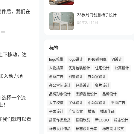
插件后，我们在
23款时尚创意椅子设计
09年2月12日
用于
标签
键上下移动，达
logo校徽
logo设计
PNG透明底
VI设计
人物插画
优秀包装设计
住宅设计
公寓设计
加入动力场
创意广告
别墅设计
办公室设计
办公空间设计
包装设计
名片设计
品牌形象设计
品牌视觉设计
品牌设计
窗口选择一个流
大学校徽
字体设计
小公寓设计
平面广告
格上！
平面设计
广告欣赏
插画
插画作品
现在我们就可以看
插画作品欣赏
插画欣赏
新LOGO
标志设计
标志设计作品
标志设计元素
标志设计欣赏