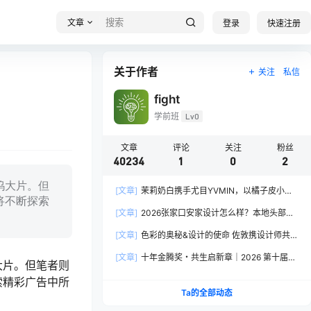
文章
登录
快速注册
关于作者
关注
私信
fight
学前班
Lv0
文章
评论
关注
粉丝
40234
1
0
2
坞大片。但
[文章]
茉莉奶白携手尤目YVMIN，以橘子皮小熊
将不断探索
诠释秋日闪亮美学
[文章]
2026张家口安家设计怎么样？本地头部全
案设计机构实力全方位拆解
[文章]
色彩的奥秘&设计的使命 佐敦携设计师共探
2026流行色“SOULFUL SPACES”栖迟
[文章]
十年金腾奖・共生启新章｜2026 第十届金
大片。但笔者则
腾奖长春分赛区启动礼圆满落幕
索精彩广告中所
Ta的全部动态