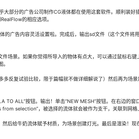
前几乎大部分的广告公司制作CG液体都在使用这套软件。顺利装好
RealFlow的相应选项。
体的广告内容灵活设置啦。完成后，输出sd文件（这个文件将
存的sd文件场景。如果你觉得所导入的物体有点大，可以通过鼠标右
图。
者多多反复试验比较，限于篇幅就不做详细解说了）然后再为场景
A TO ALL”按钮。输出！单击“NEW MESH”按钮。在右边的
ds from selection”，被选择的流体就会被作为支干，关联到网
“流体”。然后给牛奶流体赋予材质，为场景创建灯光。最后是渲染！