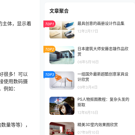
文章聚合
的主体，显示着
最具创意的画册设计作品集
TOP1
12年2月17日
日本建筑大师安藤忠雄作品欣
TOP2
赏
06年5月16日
好很多！可以
一组国外最新超酷创意家具设
TOP3
计欣赏
接使用数码摄
09年3月4日
。例如：
PS人物抠图教程：复杂头发的
抠取
12年6月15日
的数量等等），
精美3D室内效果图欣赏
07年9月10日