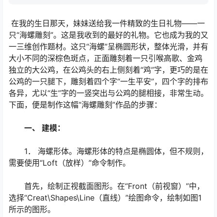
在我的生日那天，妹妹送给我一件精致的生日礼物――一
只“海螺雕刻”。这是我收到的最好的礼物。它也成为我的又
一三维创作题材。这只“海螺”呈椭圆形状，整体光滑，并有
大小不同的深棕色斑点，正面雕刻着一只引喉高歌、金鸡
独立的大公鸡，在公鸡头的右上侧刻着“鸡”字，更巧的是在
公鸡的一只腿下，雕刻着四个字“一生平安”，四个字的排布
各异，尤以“生”字的一竖突出与公鸡的腿相接，非常生动。
下面，便是制作这幅“海螺雕刻”作品的步骤：
一、 建模：
1． 海螺形体。海螺形体的特点是椭圆体，但不规则，
需要使用“Loft（放样）”命令制作。
首先，绘制正视截面图形。在“Front（前视窗）”中，
选择“Creat\Shapes\Line（直线）”绘图命令，绘制如图1
所示的图形。