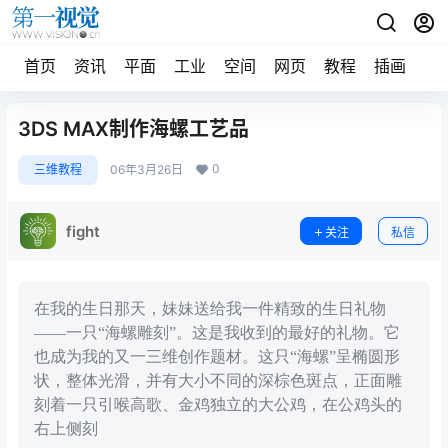
首页
资讯
平面
工业
空间
网页
教程
插画
摄
3DS MAX制作海螺工艺品
0
三维教程
06年3月26日
fight
关注
私信
在我的生日那天，妹妹送给我一件精致的生日礼物
——一只“海螺雕刻”。这是我收到的最好的礼物。它
也成为我的又一三维创作题材。这只“海螺”呈椭圆形
状，整体光滑，并有大小不同的深棕色斑点，正面雕
刻着一只引喉高歌、金鸡独立的大公鸡，在公鸡头的
右上侧刻