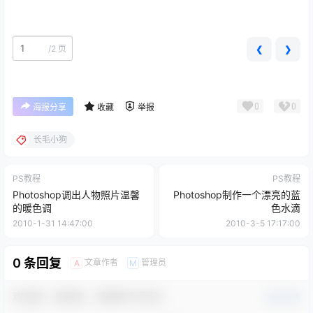
/
2 页
❮
❯
0
0
海报分享
收藏
举报
长毛小狗
PS教程
PS教程
Photoshop调出人物照片温馨
Photoshop制作一个漂亮的蓝
的暖色调
色水滴
2010-1-31 14:47:00
2010-3-5 17:17:00
0 条回复
文章作者
管理员
A
M
欢迎您，新朋友，感谢参与互动！
确认修改