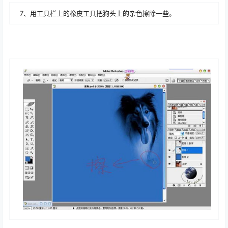
7、用工具栏上的橡皮工具把狗头上的杂色擦除一些。