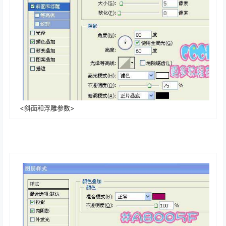
<斜面和浮雕参数>