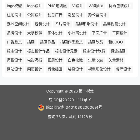
logo校徽
logo设计
PNG透明底
VI设计
人物插画
优秀包装设计
住宅设计
公寓设计
创意广告
别墅设计
办公室设计
办公空间设计
包装设计
名片设计
品牌形象设计
品牌视觉设计
品牌设计
大学校徽
字体设计
小公寓设计
平面广告
平面设计
广告欣赏
插画
插画作品
插画作品欣赏
插画欣赏
新LOGO
标志设计
标志设计作品
标志设计元素
标志设计欣赏
概念插画
海报设计
电影海报
画册设计
白色校徽
矢量logo
矢量素材
网站设计
网页设计
肖像插画
装修设计
视觉形象设计
餐厅设计
Copyright © 2026
第一视觉
皖ICP备2022011111号-9
皖公网安备 34010302000691号
查询 76 次，耗时 1.1128 秒