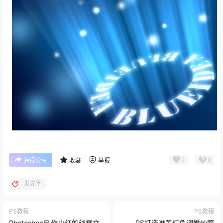
0
0
海报分享
收藏
举报
发光字
PS教程
PS教程
Photoshop制作火红的线框文
PS打造唯美红色调婚纱照