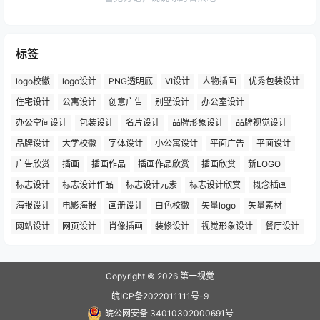
标签
logo校徽
logo设计
PNG透明底
VI设计
人物插画
优秀包装设计
住宅设计
公寓设计
创意广告
别墅设计
办公室设计
办公空间设计
包装设计
名片设计
品牌形象设计
品牌视觉设计
品牌设计
大学校徽
字体设计
小公寓设计
平面广告
平面设计
广告欣赏
插画
插画作品
插画作品欣赏
插画欣赏
新LOGO
标志设计
标志设计作品
标志设计元素
标志设计欣赏
概念插画
海报设计
电影海报
画册设计
白色校徽
矢量logo
矢量素材
网站设计
网页设计
肖像插画
装修设计
视觉形象设计
餐厅设计
Copyright © 2026
第一视觉
皖ICP备2022011111号-9
皖公网安备 34010302000691号