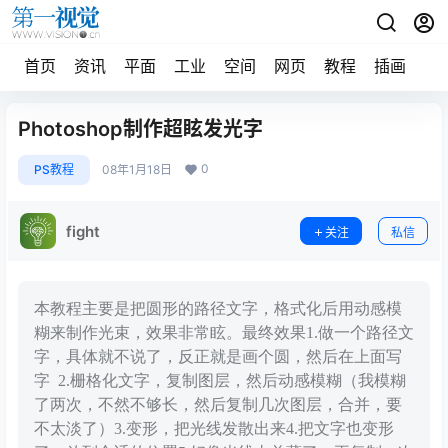
首页
资讯
平面
工业
空间
网页
教程
插画
摄
Photoshop制作超眩发光字
0
PS教程
08年1月18日
fight
关注
私信
本教程主要是把圆形的路径文字，格式化后用动感模
糊来制作光束，效果非常眩。最终效果1.做一个路径文
字，具体就不说了，反正就是画个圆，然后在上面写
字 2.栅格化文字，复制图层，然后动感模糊（我模糊
了两次，不然不够长，然后复制几次图层，合并，要
不太淡了）3.变形，把光线发散出来4.把文字也变形