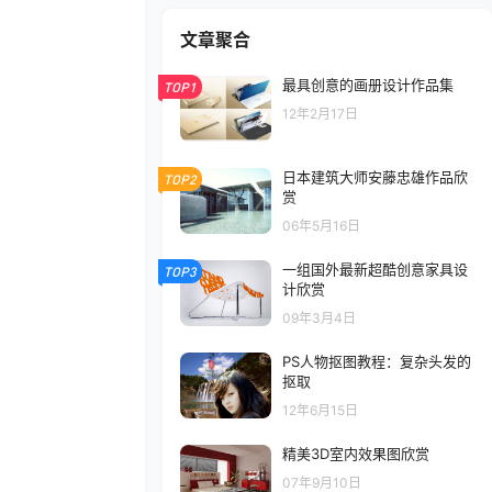
文章聚合
最具创意的画册设计作品集
TOP1
12年2月17日
日本建筑大师安藤忠雄作品欣
TOP2
赏
06年5月16日
一组国外最新超酷创意家具设
TOP3
计欣赏
09年3月4日
PS人物抠图教程：复杂头发的
抠取
12年6月15日
精美3D室内效果图欣赏
07年9月10日