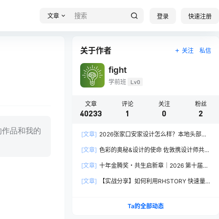
文章
登录
快速注册
关于作者
关注
私信
fight
学前班
Lv0
文章
评论
关注
粉丝
40233
1
0
2
的作品和我的
[文章]
2026张家口安家设计怎么样？本地头部全
案设计机构实力全方位拆解
[文章]
色彩的奥秘&设计的使命 佐敦携设计师共探
2026流行色“SOULFUL SPACES”栖迟
[文章]
十年金腾奖・共生启新章｜2026 第十届金
腾奖长春分赛区启动礼圆满落幕
[文章]
【实战分享】如何利用RHSTORY 快速量
产精品AI短剧，2.9折用seedance2.5？
Ta的全部动态