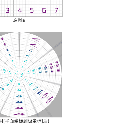
原图a
a用[平面坐标到极坐标]后)