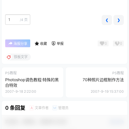
/
4 页
❮
❯
0
0
海报分享
收藏
举报
铁板文字
PS教程
PS教程
Photoshop调色教程:特殊的黑
70种照片边框制作方法
白特效
2007-9-18 2:22:00
2007-9-19 15:37:00
0 条回复
文章作者
管理员
A
M
欢迎您，新朋友，感谢参与互动！
确认修改