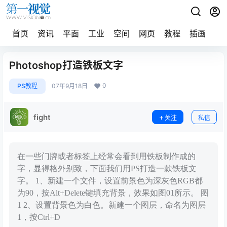
首页
资讯
平面
工业
空间
网页
教程
插画
摄
Photoshop打造铁板文字
0
PS教程
07年9月18日
fight
关注
私信
在一些门牌或者标签上经常会看到用铁板制作成的
字，显得格外别致，下面我们用PS打造一款铁板文
字。 1、新建一个文件，设置前景色为深灰色RGB都
为90，按Alt+Delete键填充背景，效果如图01所示。 图
1 2、设置背景色为白色。新建一个图层，命名为图层
1，按Ctrl+D