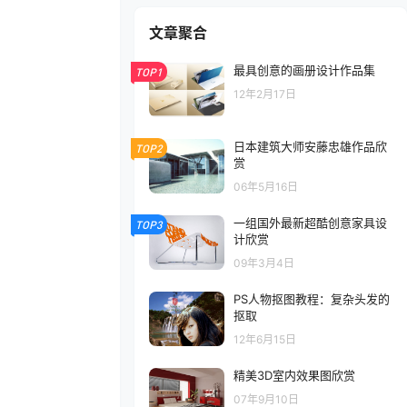
文章聚合
最具创意的画册设计作品集
TOP1
12年2月17日
日本建筑大师安藤忠雄作品欣
TOP2
赏
06年5月16日
一组国外最新超酷创意家具设
TOP3
计欣赏
09年3月4日
PS人物抠图教程：复杂头发的
抠取
12年6月15日
精美3D室内效果图欣赏
07年9月10日