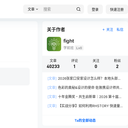
文章
登录
快速注册
关于作者
关注
私信
fight
学前班
Lv0
文章
评论
关注
粉丝
40233
1
0
2
[文章]
2026张家口安家设计怎么样？本地头部全
案设计机构实力全方位拆解
[文章]
色彩的奥秘&设计的使命 佐敦携设计师共探
2026流行色“SOULFUL SPACES”栖迟
[文章]
十年金腾奖・共生启新章｜2026 第十届金
腾奖长春分赛区启动礼圆满落幕
[文章]
【实战分享】如何利用RHSTORY 快速量
产精品AI短剧，2.9折用seedance2.5？
Ta的全部动态