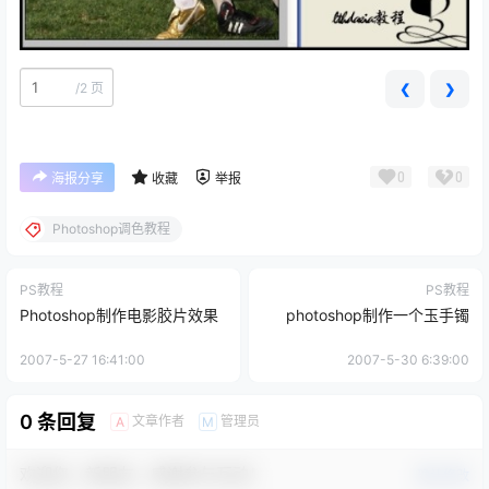
/
2 页
❮
❯
0
0
海报分享
收藏
举报
Photoshop调色教程
PS教程
PS教程
Photoshop制作电影胶片效果
photoshop制作一个玉手镯
2007-5-27 16:41:00
2007-5-30 6:39:00
0 条回复
文章作者
管理员
A
M
欢迎您，新朋友，感谢参与互动！
确认修改