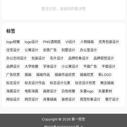
暂无讨论，说说你的看法吧
标签
logo校徽
logo设计
PNG透明底
VI设计
人物插画
优秀包装设计
住宅设计
公寓设计
创意广告
别墅设计
办公室设计
办公空间设计
包装设计
名片设计
品牌形象设计
品牌视觉设计
品牌设计
大学校徽
字体设计
小公寓设计
平面广告
平面设计
广告欣赏
插画
插画作品
插画作品欣赏
插画欣赏
新LOGO
标志设计
标志设计作品
标志设计元素
标志设计欣赏
概念插画
海报设计
电影海报
画册设计
白色校徽
矢量logo
矢量素材
网站设计
网页设计
肖像插画
装修设计
视觉形象设计
餐厅设计
Copyright © 2026
第一视觉