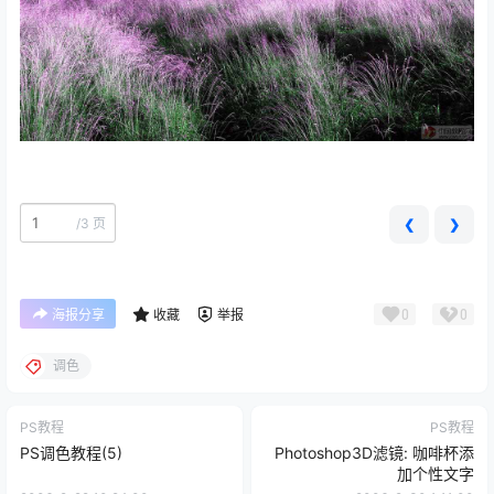
/
3 页
❮
❯
0
0
海报分享
收藏
举报
调色
PS教程
PS教程
PS调色教程(5)
Photoshop3D滤镜: 咖啡杯添
加个性文字