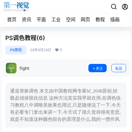
首页
资讯
平面
工业
空间
网页
教程
插画
摄
PS调色教程(6)
0
PS教程
06年9月29日
fight
关注
私信
通道替换调色 本文由中国教程网专家hf_2048原创,转
载必须保留此信息 这种方法其实我早就在用,在调色练
习教程八中调唯美效果也用过,只是随便说了一下,今天
有必要专门拿出来讲一下,今天试了很久觉得很有意思,
就是不知道这种颜色组合的原理是什么,我的一惯作风