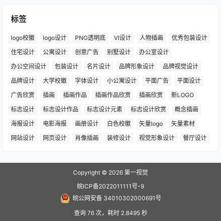
标签
logo校徽
logo设计
PNG透明底
VI设计
人物插画
优秀包装设计
住宅设计
公寓设计
创意广告
别墅设计
办公室设计
办公空间设计
包装设计
名片设计
品牌形象设计
品牌视觉设计
品牌设计
大学校徽
字体设计
小公寓设计
平面广告
平面设计
广告欣赏
插画
插画作品
插画作品欣赏
插画欣赏
新LOGO
标志设计
标志设计作品
标志设计元素
标志设计欣赏
概念插画
海报设计
电影海报
画册设计
白色校徽
矢量logo
矢量素材
网站设计
网页设计
肖像插画
装修设计
视觉形象设计
餐厅设计
Copyright © 2026
第一视觉
皖ICP备2022011111号-9
皖公网安备 34010302000691号
查询 76 次，耗时 2.8495 秒