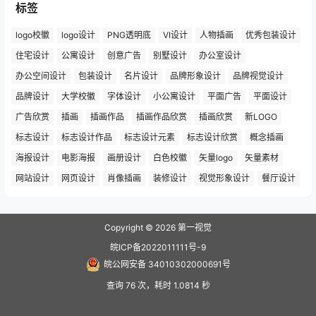
标签
logo校徽
logo设计
PNG透明底
VI设计
人物插画
优秀包装设计
住宅设计
公寓设计
创意广告
别墅设计
办公室设计
办公空间设计
包装设计
名片设计
品牌形象设计
品牌视觉设计
品牌设计
大学校徽
字体设计
小公寓设计
平面广告
平面设计
广告欣赏
插画
插画作品
插画作品欣赏
插画欣赏
新LOGO
标志设计
标志设计作品
标志设计元素
标志设计欣赏
概念插画
海报设计
电影海报
画册设计
白色校徽
矢量logo
矢量素材
网站设计
网页设计
肖像插画
装修设计
视觉形象设计
餐厅设计
Copyright © 2026
第一视觉
皖ICP备2022011111号-9
皖公网安备 34010302000691号
查询 76 次，耗时 1.0814 秒