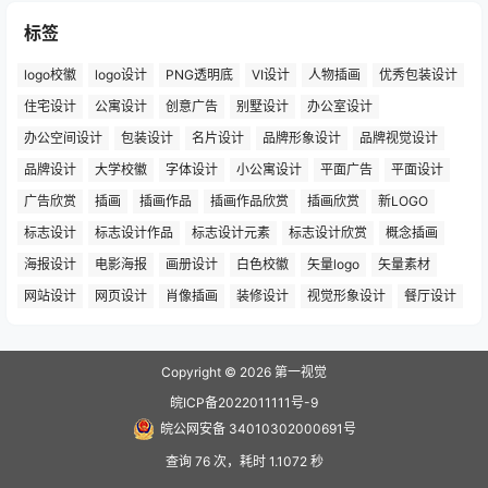
标签
logo校徽
logo设计
PNG透明底
VI设计
人物插画
优秀包装设计
住宅设计
公寓设计
创意广告
别墅设计
办公室设计
办公空间设计
包装设计
名片设计
品牌形象设计
品牌视觉设计
品牌设计
大学校徽
字体设计
小公寓设计
平面广告
平面设计
广告欣赏
插画
插画作品
插画作品欣赏
插画欣赏
新LOGO
标志设计
标志设计作品
标志设计元素
标志设计欣赏
概念插画
海报设计
电影海报
画册设计
白色校徽
矢量logo
矢量素材
网站设计
网页设计
肖像插画
装修设计
视觉形象设计
餐厅设计
Copyright © 2026
第一视觉
皖ICP备2022011111号-9
皖公网安备 34010302000691号
查询 76 次，耗时 1.1072 秒