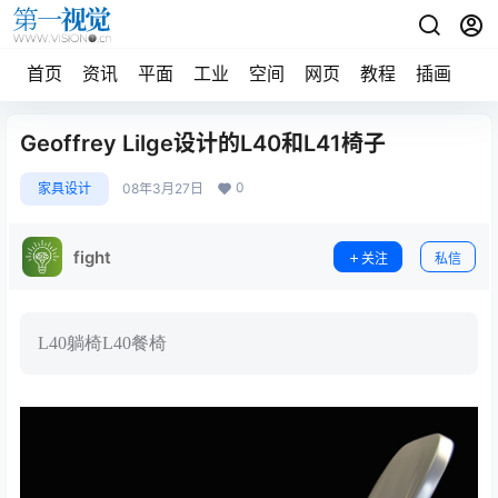
首页
资讯
平面
工业
空间
网页
教程
插画
摄
Geoffrey Lilge设计的L40和L41椅子
0
家具设计
08年3月27日
fight
关注
私信
L40躺椅L40餐椅