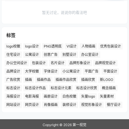
暂无讨论，说说你的看法吧
标签
logo校徽
logo设计
PNG透明底
VI设计
人物插画
优秀包装设计
住宅设计
公寓设计
创意广告
别墅设计
办公室设计
办公空间设计
包装设计
名片设计
品牌形象设计
品牌视觉设计
品牌设计
大学校徽
字体设计
小公寓设计
平面广告
平面设计
广告欣赏
插画
插画作品
插画作品欣赏
插画欣赏
新LOGO
标志设计
标志设计作品
标志设计元素
标志设计欣赏
概念插画
海报设计
电影海报
画册设计
白色校徽
矢量logo
矢量素材
网站设计
网页设计
肖像插画
装修设计
视觉形象设计
餐厅设计
Copyright © 2026
第一视觉