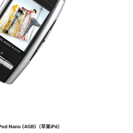
 iPod Nano (4GB)（苹果iPd）