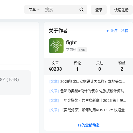
文章
登录
快速注册
关于作者
关注
私信
fight
学前班
Lv0
文章
评论
关注
粉丝
40233
1
0
2
8Z (1GB)
[文章]
2026张家口安家设计怎么样？本地头部全
案设计机构实力全方位拆解
[文章]
色彩的奥秘&设计的使命 佐敦携设计师共探
2026流行色“SOULFUL SPACES”栖迟
[文章]
十年金腾奖・共生启新章｜2026 第十届金
腾奖长春分赛区启动礼圆满落幕
[文章]
【实战分享】如何利用RHSTORY 快速量
产精品AI短剧，2.9折用seedance2.5？
Ta的全部动态