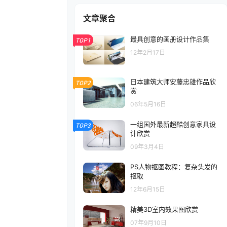
文章聚合
最具创意的画册设计作品集
TOP1
12年2月17日
日本建筑大师安藤忠雄作品欣
TOP2
赏
06年5月16日
一组国外最新超酷创意家具设
TOP3
计欣赏
09年3月4日
PS人物抠图教程：复杂头发的
抠取
12年6月15日
精美3D室内效果图欣赏
07年9月10日