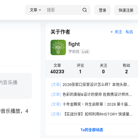
文章
登录
快速注册
关于作者
关注
私信
fight
学前班
Lv0
文章
评论
关注
粉丝
40233
1
0
2
时的音乐播
[文章]
2026张家口安家设计怎么样？本地头部全
案设计机构实力全方位拆解
[文章]
色彩的奥秘&设计的使命 佐敦携设计师共探
2026流行色“SOULFUL SPACES”栖迟
[文章]
十年金腾奖・共生启新章｜2026 第十届金
时的音乐播放，4
腾奖长春分赛区启动礼圆满落幕
[文章]
【实战分享】如何利用RHSTORY 快速量
产精品AI短剧，2.9折用seedance2.5？
Ta的全部动态