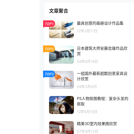
文章聚合
最具创意的画册设计作品集
TOP1
12年2月17日
日本建筑大师安藤忠雄作品欣
TOP2
赏
06年5月16日
一组国外最新超酷创意家具设
TOP3
计欣赏
09年3月4日
PS人物抠图教程：复杂头发的
抠取
12年6月15日
精美3D室内效果图欣赏
07年9月10日