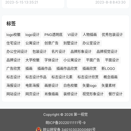
2023-5-15 13:35:21
2023-8-8 8:43:30
标签
logo校徽
logo设计
PNG透明底
VI设计
人物插画
优秀包装设计
住宅设计
公寓设计
创意广告
别墅设计
办公室设计
办公空间设计
包装设计
名片设计
品牌形象设计
品牌视觉设计
品牌设计
大学校徽
字体设计
小公寓设计
平面广告
平面设计
广告欣赏
插画
插画作品
插画作品欣赏
插画欣赏
新LOGO
标志设计
标志设计作品
标志设计元素
标志设计欣赏
概念插画
海报设计
电影海报
画册设计
白色校徽
矢量logo
矢量素材
网站设计
网页设计
肖像插画
装修设计
视觉形象设计
餐厅设计
Copyright © 2026
第一视觉
皖ICP备2022011111号-9
皖公网安备 34010302000691号