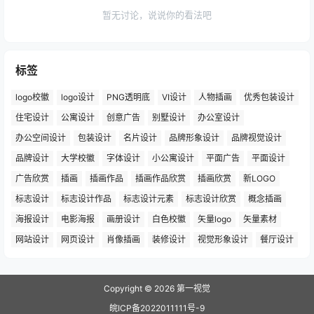
暂无讨论，说说你的看法吧
标签
logo校徽
logo设计
PNG透明底
VI设计
人物插画
优秀包装设计
住宅设计
公寓设计
创意广告
别墅设计
办公室设计
办公空间设计
包装设计
名片设计
品牌形象设计
品牌视觉设计
品牌设计
大学校徽
字体设计
小公寓设计
平面广告
平面设计
广告欣赏
插画
插画作品
插画作品欣赏
插画欣赏
新LOGO
标志设计
标志设计作品
标志设计元素
标志设计欣赏
概念插画
海报设计
电影海报
画册设计
白色校徽
矢量logo
矢量素材
网站设计
网页设计
肖像插画
装修设计
视觉形象设计
餐厅设计
Copyright © 2026
第一视觉
皖ICP备2022011111号-9