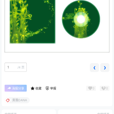
/
4 页
❮
❯
0
0
海报分享
收藏
举报
黄雅DANA