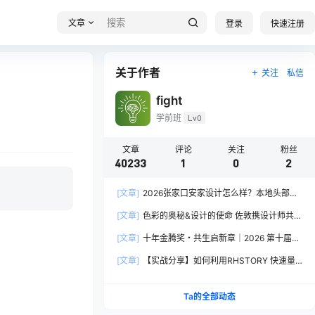
文章
登录
快速注册
关于作者
关注
私信
fight
学前班
Lv0
文章
评论
关注
粉丝
40233
1
0
2
[文章]
2026张家口安家设计怎么样？本地头部全
案设计机构实力全方位拆解
[文章]
色彩的奥秘&设计的使命 佐敦携设计师共探
2026流行色“SOULFUL SPACES”栖迟
[文章]
十年金腾奖・共生启新章｜2026 第十届金
腾奖长春分赛区启动礼圆满落幕
[文章]
【实战分享】如何利用RHSTORY 快速量
产精品AI短剧，2.9折用seedance2.5？
Ta的全部动态