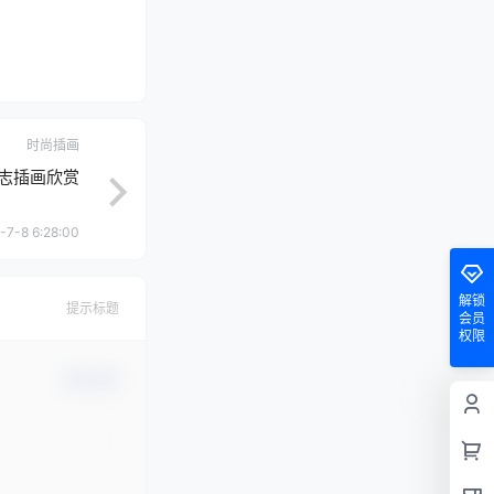
时尚插画
的杂志插画欣赏
-7-8 6:28:00
解锁
提示标题
会员
权限
确认修改