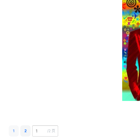
1
2
/
2 页