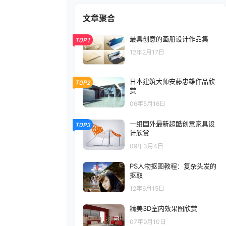
文章聚合
最具创意的画册设计作品集
TOP1
12年2月17日
日本建筑大师安藤忠雄作品欣
TOP2
赏
06年5月16日
一组国外最新超酷创意家具设
TOP3
计欣赏
09年3月4日
PS人物抠图教程：复杂头发的
抠取
12年6月15日
精美3D室内效果图欣赏
07年9月10日