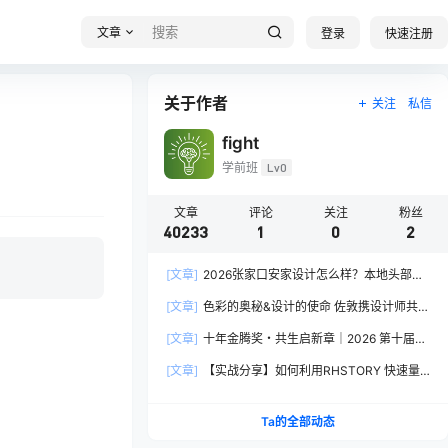
文章
登录
快速注册
关于作者
关注
私信
fight
学前班
Lv0
文章
评论
关注
粉丝
40233
1
0
2
[文章]
2026张家口安家设计怎么样？本地头部全
案设计机构实力全方位拆解
[文章]
色彩的奥秘&设计的使命 佐敦携设计师共探
2026流行色“SOULFUL SPACES”栖迟
[文章]
十年金腾奖・共生启新章｜2026 第十届金
腾奖长春分赛区启动礼圆满落幕
[文章]
【实战分享】如何利用RHSTORY 快速量
产精品AI短剧，2.9折用seedance2.5？
Ta的全部动态