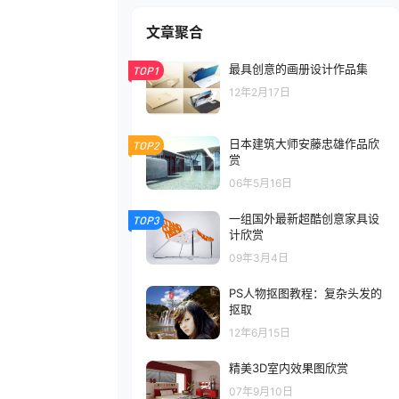
文章聚合
最具创意的画册设计作品集
TOP1
12年2月17日
日本建筑大师安藤忠雄作品欣
TOP2
赏
06年5月16日
一组国外最新超酷创意家具设
TOP3
计欣赏
09年3月4日
PS人物抠图教程：复杂头发的
抠取
12年6月15日
精美3D室内效果图欣赏
07年9月10日