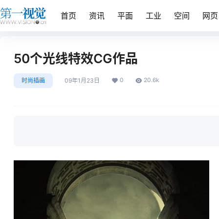
首页
资讯
平面
工业
空间
网页
50个光线特效CG作品
0
20.6k
时尚插画
09年1月23日