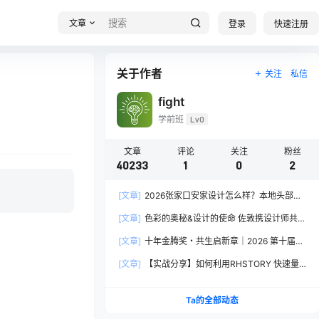
文章
登录
快速注册
关于作者
关注
私信
fight
学前班
Lv0
文章
评论
关注
粉丝
40233
1
0
2
[文章]
2026张家口安家设计怎么样？本地头部全
案设计机构实力全方位拆解
[文章]
色彩的奥秘&设计的使命 佐敦携设计师共探
2026流行色“SOULFUL SPACES”栖迟
[文章]
十年金腾奖・共生启新章｜2026 第十届金
腾奖长春分赛区启动礼圆满落幕
[文章]
【实战分享】如何利用RHSTORY 快速量
产精品AI短剧，2.9折用seedance2.5？
Ta的全部动态