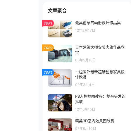
文章聚合
最具创意的画册设计作品集
TOP1
12年2月17日
日本建筑大师安藤忠雄作品欣
TOP2
赏
06年5月16日
一组国外最新超酷创意家具设
TOP3
计欣赏
09年3月4日
PS人物抠图教程：复杂头发的
抠取
12年6月15日
精美3D室内效果图欣赏
07年9月10日