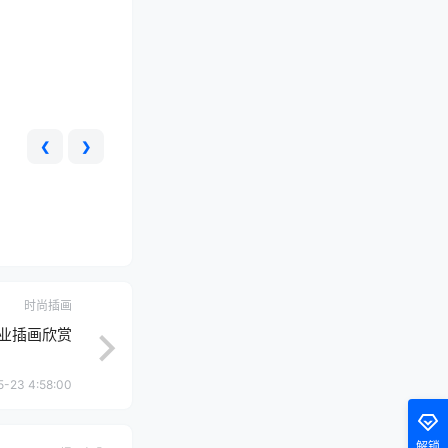
❮
❯
时尚插画
ik商业插画欣赏
5-23 4:58:00
解锁