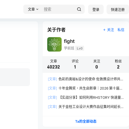
文章
登录
快速注册
关于作者
关注
私信
fight
学前班
Lv0
文章
评论
关注
粉丝
40232
1
0
2
[文章]
色彩的奥秘&设计的使命 佐敦携设计师共探
2026流行色“SOULFUL SPACES”栖迟
[文章]
十年金腾奖・共生启新章｜2026 第十届金
腾奖长春分赛区启动礼圆满落幕
[文章]
【实战分享】如何利用RHSTORY 快速量
产精品AI短剧，2.9折用seedance2.5？
[文章]
关于金桂工业设计大赛作品征集时间延长
的公告
Ta的全部动态