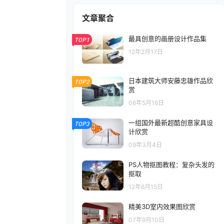
文章聚合
最具创意的画册设计作品集
TOP1
12年2月17日
日本建筑大师安藤忠雄作品欣
TOP2
赏
06年5月16日
一组国外最新超酷创意家具设
TOP3
计欣赏
09年3月4日
PS人物抠图教程：复杂头发的
抠取
12年6月15日
精美3D室内效果图欣赏
07年9月10日