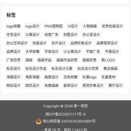
标签
logo校徽
logo设计
PNG透明底
VI设计
人物插画
优秀包装设计
住宅设计
公寓设计
创意广告
别墅设计
办公室设计
办公空间设计
包装设计
名片设计
品牌形象设计
品牌视觉设计
品牌设计
大学校徽
字体设计
小公寓设计
平面广告
平面设计
广告欣赏
插画
插画作品
插画作品欣赏
插画欣赏
新LOGO
标志设计
标志设计作品
标志设计元素
标志设计欣赏
概念插画
海报设计
电影海报
画册设计
白色校徽
矢量logo
矢量素材
网站设计
网页设计
肖像插画
装修设计
视觉形象设计
餐厅设计
Copyright © 2026
第一视觉
皖ICP备2022011111号-9
皖公网安备 34010302000691号
查询 76 次，耗时 1.2413 秒