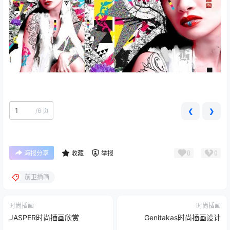
/
6 页
❮
❯
0
0
海报分享
收藏
举报
前卫插画
时尚插画
时尚插画
JASPER时尚插画欣赏
Genitakas时尚插画设计