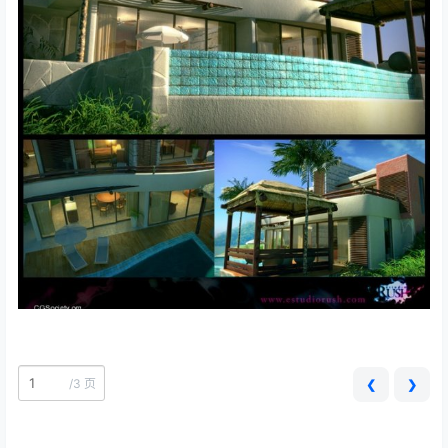
/
3 页
❮
❯