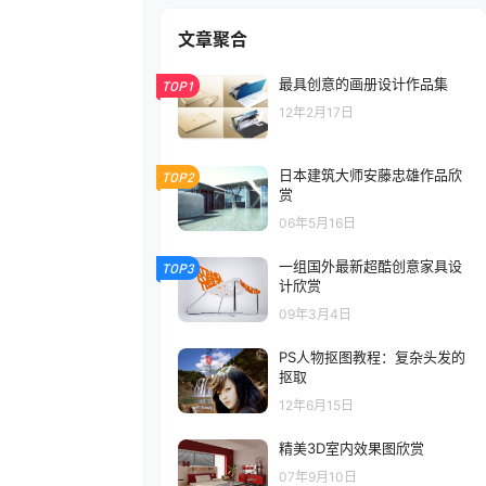
文章聚合
最具创意的画册设计作品集
TOP1
12年2月17日
日本建筑大师安藤忠雄作品欣
TOP2
赏
06年5月16日
一组国外最新超酷创意家具设
TOP3
计欣赏
09年3月4日
PS人物抠图教程：复杂头发的
抠取
12年6月15日
精美3D室内效果图欣赏
07年9月10日