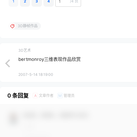
1
2
3
4
/
4 页
3D静帧作品
3D艺术
bertmonroy三维表现作品欣赏
2007-5-14 18:19:00
0 条回复
文章作者
管理员
A
M
欢迎您，新朋友，感谢参与互动！