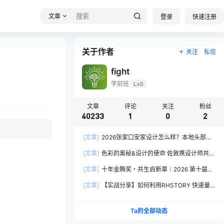
文章
登录
快速注册
关于作者
关注
私信
fight
学前班
Lv0
文章
评论
关注
粉丝
40233
1
0
2
[文章]
2026张家口安家设计怎么样？本地头部全
案设计机构实力全方位拆解
[文章]
色彩的奥秘&设计的使命 佐敦携设计师共探
2026流行色“SOULFUL SPACES”栖迟
[文章]
十年金腾奖・共生启新章｜2026 第十届金
腾奖长春分赛区启动礼圆满落幕
[文章]
【实战分享】如何利用RHSTORY 快速量
产精品AI短剧，2.9折用seedance2.5？
Ta的全部动态