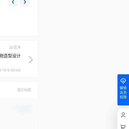
❮
❯
3D艺术
3D人物造型设计
-10 0:30:00
解锁
提示标题
会员
权限
确认修改