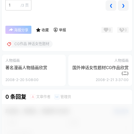
/
3 页
❮
❯
0
0
海报分享
收藏
举报
CG作品 神话女性题材
人物插画
人物插画
著名漫画人物插画欣赏
国外神话女性题材CG作品欣赏
(二)
2008-2-20 5:08:00
2008-2-21 3:37:00
0 条回复
文章作者
管理员
A
M
欢迎您，新朋友，感谢参与互动！
确认修改