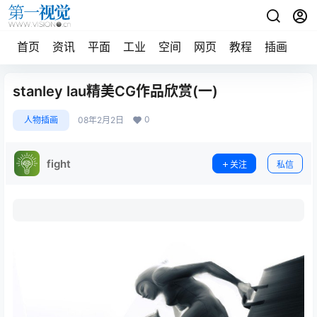
首页
资讯
平面
工业
空间
网页
教程
插画
摄
stanley lau精美CG作品欣赏(一)
0
人物插画
08年2月2日
fight
关注
私信