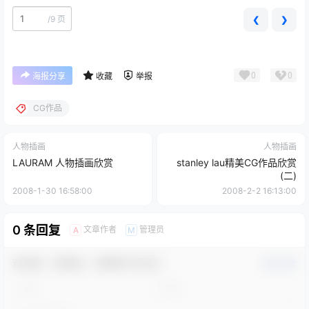
/
9 页
❮
❯
0
0
海报分享
收藏
举报
CG作品
人物插画
人物插画
LAURAM 人物插画欣赏
stanley lau精美CG作品欣赏
(二)
2008-1-30 16:58:00
2008-2-2 16:13:00
0 条回复
文章作者
管理员
A
M
欢迎您，新朋友，感谢参与互动！
确认修改