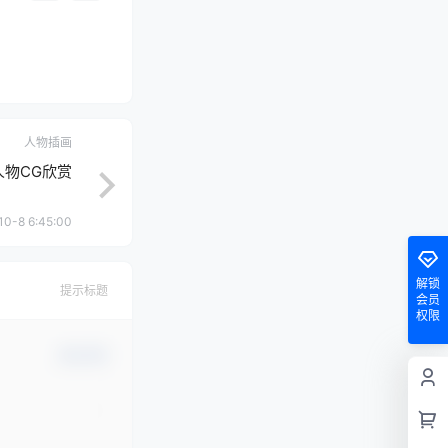
人物插画
人物CG欣赏
10-8 6:45:00
解锁
提示标题
会员
权限
确认修改