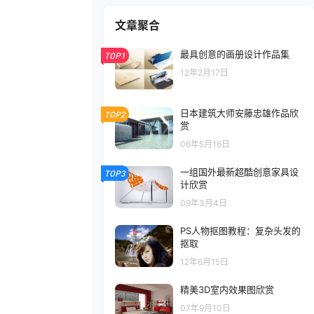
文章聚合
最具创意的画册设计作品集
TOP1
12年2月17日
日本建筑大师安藤忠雄作品欣
TOP2
赏
06年5月16日
一组国外最新超酷创意家具设
TOP3
计欣赏
09年3月4日
PS人物抠图教程：复杂头发的
抠取
12年6月15日
精美3D室内效果图欣赏
07年9月10日