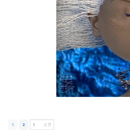
1
2
/
2 页