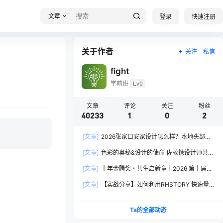
文章
登录
快速注册
关于作者
关注
私信
fight
学前班
Lv0
文章
评论
关注
粉丝
40233
1
0
2
[文章]
2026张家口安家设计怎么样？本地头部全
案设计机构实力全方位拆解
[文章]
色彩的奥秘&设计的使命 佐敦携设计师共探
2026流行色“SOULFUL SPACES”栖迟
[文章]
十年金腾奖・共生启新章｜2026 第十届金
腾奖长春分赛区启动礼圆满落幕
[文章]
【实战分享】如何利用RHSTORY 快速量
产精品AI短剧，2.9折用seedance2.5？
Ta的全部动态