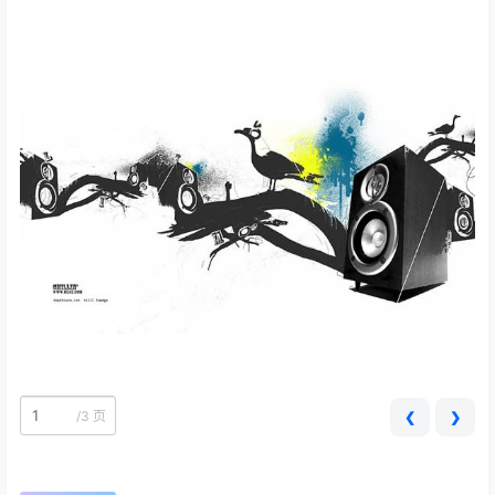
/
3 页
❮
❯