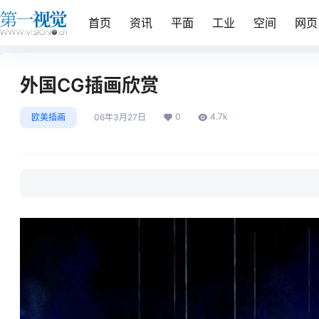
首页
资讯
平面
工业
空间
网页
外国CG插画欣赏
0
4.7k
欧美插画
06年3月27日