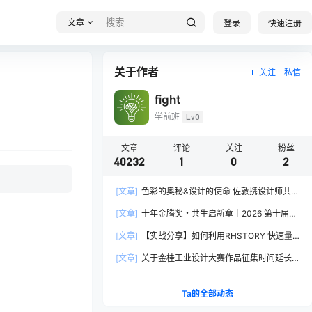
文章
登录
快速注册
关于作者
关注
私信
fight
学前班
Lv0
文章
评论
关注
粉丝
40232
1
0
2
[文章]
色彩的奥秘&设计的使命 佐敦携设计师共探
2026流行色“SOULFUL SPACES”栖迟
[文章]
十年金腾奖・共生启新章｜2026 第十届金
腾奖长春分赛区启动礼圆满落幕
[文章]
【实战分享】如何利用RHSTORY 快速量
产精品AI短剧，2.9折用seedance2.5？
[文章]
关于金桂工业设计大赛作品征集时间延长
的公告
Ta的全部动态