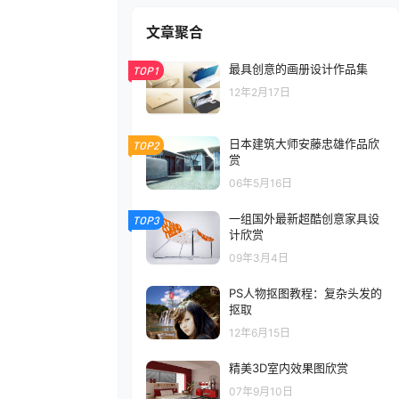
文章聚合
最具创意的画册设计作品集
TOP1
12年2月17日
日本建筑大师安藤忠雄作品欣
TOP2
赏
06年5月16日
一组国外最新超酷创意家具设
TOP3
计欣赏
09年3月4日
PS人物抠图教程：复杂头发的
抠取
12年6月15日
精美3D室内效果图欣赏
07年9月10日