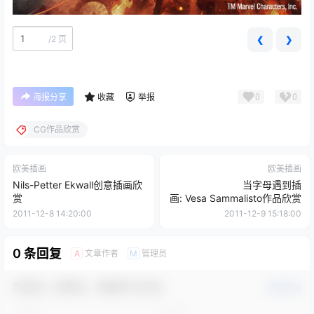
/
2 页
❮
❯
0
0
海报分享
收藏
举报
CG作品欣赏
欧美插画
欧美插画
Nils-Petter Ekwall创意插画欣
当字母遇到插
赏
画: Vesa Sammalisto作品欣赏
2011-12-8 14:20:00
2011-12-9 15:18:00
0 条回复
文章作者
管理员
A
M
欢迎您，新朋友，感谢参与互动！
确认修改