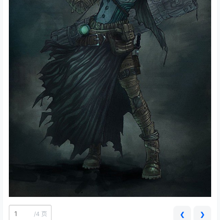
/
4 页
❮
❯