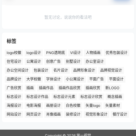
暂无讨论，说说你的看法吧
标签
logo校徽
logo设计
PNG透明底
VI设计
人物插画
优秀包装设计
住宅设计
公寓设计
创意广告
别墅设计
办公室设计
办公空间设计
包装设计
名片设计
品牌形象设计
品牌视觉设计
品牌设计
大学校徽
字体设计
小公寓设计
平面广告
平面设计
广告欣赏
插画
插画作品
插画作品欣赏
插画欣赏
新LOGO
标志设计
标志设计作品
标志设计元素
标志设计欣赏
概念插画
海报设计
电影海报
画册设计
白色校徽
矢量logo
矢量素材
网站设计
网页设计
肖像插画
装修设计
视觉形象设计
餐厅设计
Copyright © 2026
第一视觉