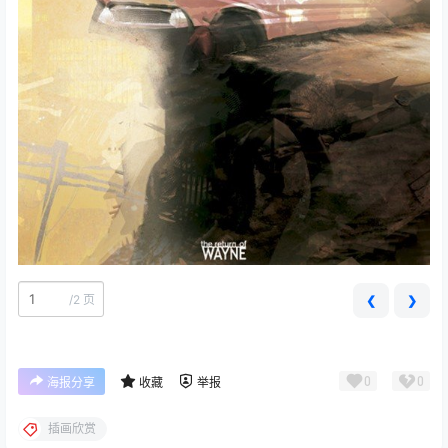
/
2 页
❮
❯
0
0
海报分享
收藏
举报
插画欣赏