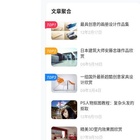
文章聚合
最具创意的画册设计作品集
TOP1
12年2月17日
日本建筑大师安藤忠雄作品欣
TOP2
赏
06年5月16日
一组国外最新超酷创意家具设
TOP3
计欣赏
09年3月4日
PS人物抠图教程：复杂头发的
抠取
12年6月15日
精美3D室内效果图欣赏
07年9月10日