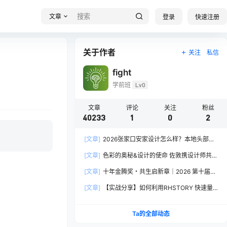
文章
登录
快速注册
关于作者
关注
私信
fight
学前班
Lv0
文章
评论
关注
粉丝
40233
1
0
2
[文章]
2026张家口安家设计怎么样？本地头部全
案设计机构实力全方位拆解
[文章]
色彩的奥秘&设计的使命 佐敦携设计师共探
2026流行色“SOULFUL SPACES”栖迟
[文章]
十年金腾奖・共生启新章｜2026 第十届金
腾奖长春分赛区启动礼圆满落幕
[文章]
【实战分享】如何利用RHSTORY 快速量
产精品AI短剧，2.9折用seedance2.5？
Ta的全部动态