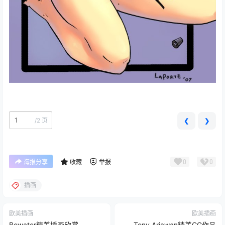
/
2 页
❮
❯
0
0
海报分享
收藏
举报
插画
欧美插画
欧美插画
Bowater精美插画欣赏
Tony Ariawan精美CG作品