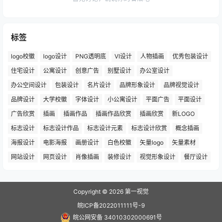
标签
logo校徽
logo设计
PNG透明底
VI设计
人物插画
优秀包装设计
住宅设计
公寓设计
创意广告
别墅设计
办公室设计
办公空间设计
包装设计
名片设计
品牌形象设计
品牌视觉设计
品牌设计
大学校徽
字体设计
小公寓设计
平面广告
平面设计
广告欣赏
插画
插画作品
插画作品欣赏
插画欣赏
新LOGO
标志设计
标志设计作品
标志设计元素
标志设计欣赏
概念插画
海报设计
电影海报
画册设计
白色校徽
矢量logo
矢量素材
网站设计
网页设计
肖像插画
装修设计
视觉形象设计
餐厅设计
Copyright © 2026
第一视觉
皖ICP备2022011111号-9
皖公网安备 34010302000691号