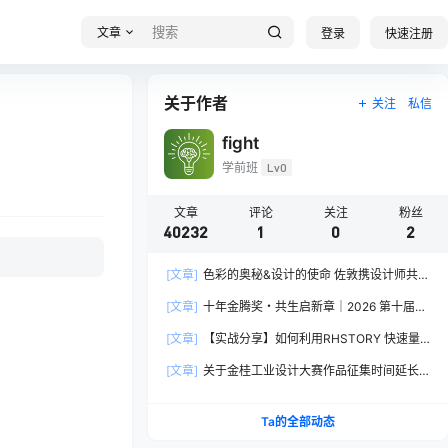
文章
登录
快速注册
关于作者
关注
私信
fight
学前班
Lv0
文章
评论
关注
粉丝
40232
1
0
2
[文章]
色彩的奥秘&设计的使命 佐敦携设计师共探
2026流行色“SOULFUL SPACES”栖迟
[文章]
十年金腾奖・共生启新章｜2026 第十届金
腾奖长春分赛区启动礼圆满落幕
[文章]
【实战分享】如何利用RHSTORY 快速量
产精品AI短剧，2.9折用seedance2.5？
[文章]
关于金桂工业设计大赛作品征集时间延长
的公告
Ta的全部动态