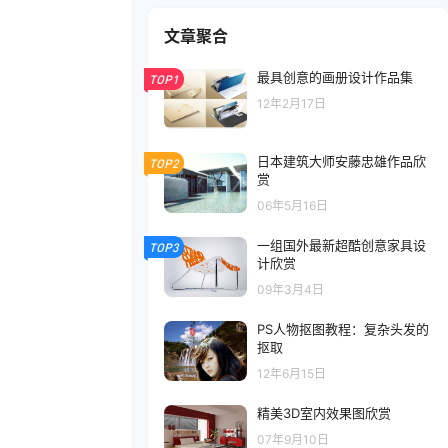
文章聚合
最具创意的画册设计作品集
TOP1
12年2月17日
日本建筑大师安藤忠雄作品欣
TOP2
赏
06年5月16日
一组国外最新超酷创意家具设
TOP3
计欣赏
09年3月4日
PS人物抠图教程：复杂头发的
抠取
12年6月15日
精美3D室内效果图欣赏
07年9月10日