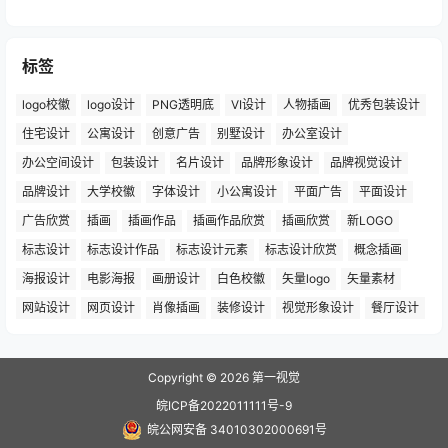
标签
logo校徽
logo设计
PNG透明底
VI设计
人物插画
优秀包装设计
住宅设计
公寓设计
创意广告
别墅设计
办公室设计
办公空间设计
包装设计
名片设计
品牌形象设计
品牌视觉设计
品牌设计
大学校徽
字体设计
小公寓设计
平面广告
平面设计
广告欣赏
插画
插画作品
插画作品欣赏
插画欣赏
新LOGO
标志设计
标志设计作品
标志设计元素
标志设计欣赏
概念插画
海报设计
电影海报
画册设计
白色校徽
矢量logo
矢量素材
网站设计
网页设计
肖像插画
装修设计
视觉形象设计
餐厅设计
Copyright © 2026
第一视觉
皖ICP备2022011111号-9
皖公网安备 34010302000691号