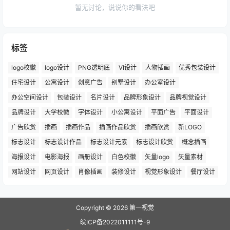
暂无讨论，说说你的看法吧
标签
logo校徽
logo设计
PNG透明底
VI设计
人物插画
优秀包装设计
住宅设计
公寓设计
创意广告
别墅设计
办公室设计
办公空间设计
包装设计
名片设计
品牌形象设计
品牌视觉设计
品牌设计
大学校徽
字体设计
小公寓设计
平面广告
平面设计
广告欣赏
插画
插画作品
插画作品欣赏
插画欣赏
新LOGO
标志设计
标志设计作品
标志设计元素
标志设计欣赏
概念插画
海报设计
电影海报
画册设计
白色校徽
矢量logo
矢量素材
网站设计
网页设计
肖像插画
装修设计
视觉形象设计
餐厅设计
Copyright © 2026
第一视觉
皖ICP备2022011111号-9