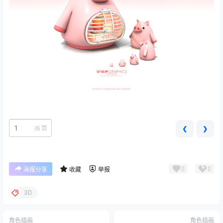
/
6 页
❮
❯
0
0
海报分享
收藏
举报
3D
角色插画
角色插画