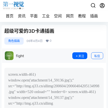
首页
资讯
平面
工业
空间
网页
教程
插画
摄
超级可爱的3D卡通插画
0
角色插画
06年4月4日
fight
关注
私信
screen.width-461)
window.open('attachment/14_59136.jpg');"
src="http://img.sj33.cn/allimg/200604/20060404205134998
.jpg" width=520 onload="" border=0> screen.width-461)
window.open('attachment/14_59137.jpg');"
src="http://img.sj33.cn/allimg