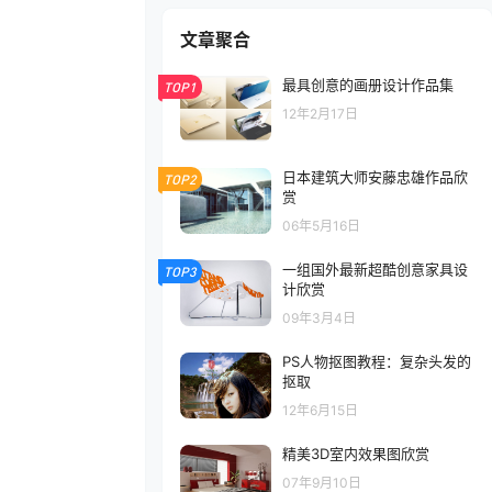
文章聚合
最具创意的画册设计作品集
TOP1
12年2月17日
日本建筑大师安藤忠雄作品欣
TOP2
赏
06年5月16日
一组国外最新超酷创意家具设
TOP3
计欣赏
09年3月4日
PS人物抠图教程：复杂头发的
抠取
12年6月15日
精美3D室内效果图欣赏
07年9月10日