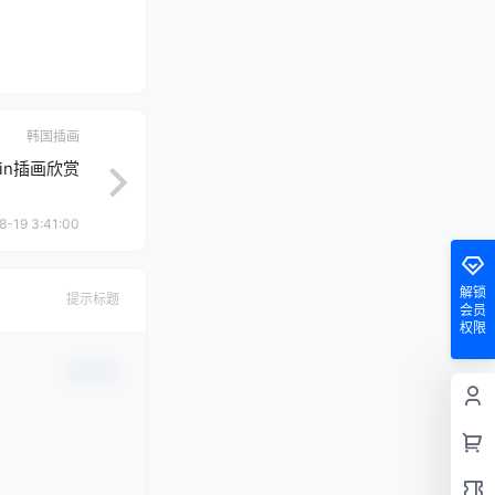
韩国插画
ain插画欣赏
8-19 3:41:00
解锁
提示标题
会员
权限
确认修改