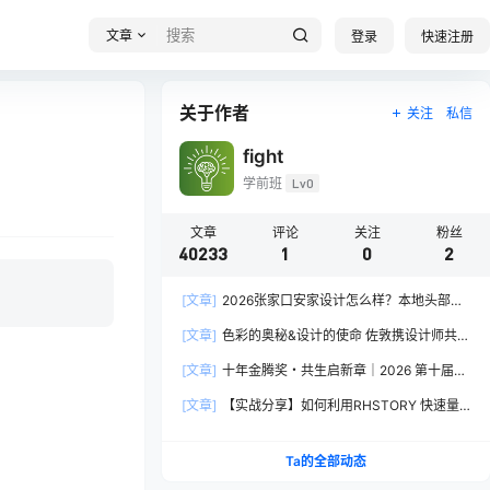
文章
登录
快速注册
关于作者
关注
私信
fight
学前班
Lv0
文章
评论
关注
粉丝
40233
1
0
2
[文章]
2026张家口安家设计怎么样？本地头部全
案设计机构实力全方位拆解
[文章]
色彩的奥秘&设计的使命 佐敦携设计师共探
2026流行色“SOULFUL SPACES”栖迟
[文章]
十年金腾奖・共生启新章｜2026 第十届金
腾奖长春分赛区启动礼圆满落幕
[文章]
【实战分享】如何利用RHSTORY 快速量
产精品AI短剧，2.9折用seedance2.5？
Ta的全部动态