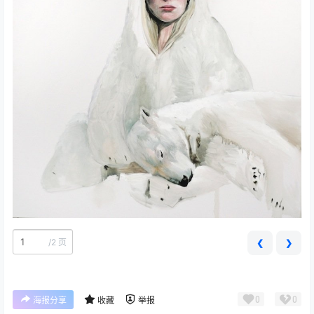
/
2 页
❮
❯
0
0
海报分享
收藏
举报