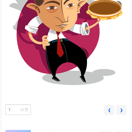
/
3 页
❮
❯